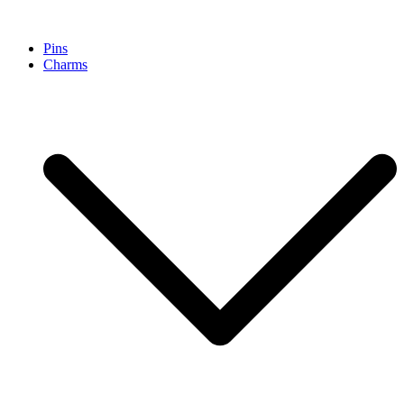
Pinpollo Store
Pins
Charms