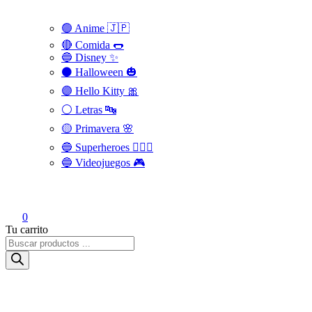
🟢 Anime 🇯🇵
🔴 Comida 🌭
🔵 Disney ✨
⚫ Halloween 🎃
🟣 Hello Kitty 🎀
⚪️ Letras 🔤
🟡 Primavera 🌸
🔵 Superheroes 🦸🏻‍♂️
🔵 Videojuegos 🎮
0
Tu carrito
Búsqueda
de
productos