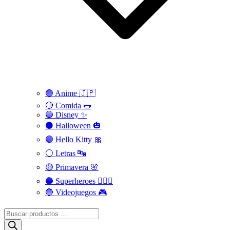
🟢 Anime 🇯🇵
🔴 Comida 🌭
🔵 Disney ✨
⚫ Halloween 🎃
🟣 Hello Kitty 🎀
⚪️ Letras 🔤
🟡 Primavera 🌸
🔵 Superheroes 🦸🏻‍♂️
🔵 Videojuegos 🎮
Búsqueda
de