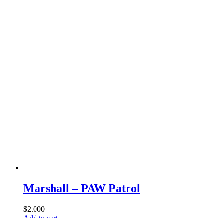
Marshall – PAW Patrol
$
2.000
Add to cart