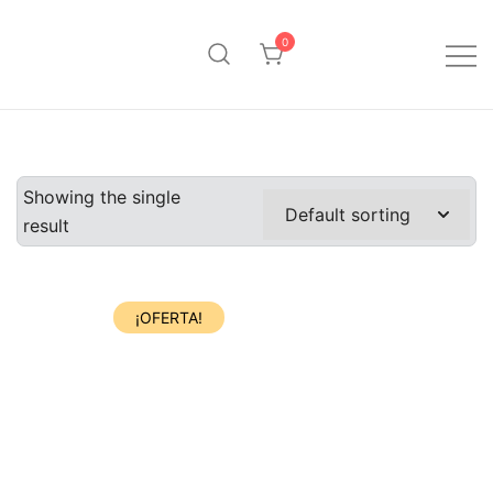
Saltar
al
0
contenido
Pinpollo Store
Showing the single
result
¡OFERTA!