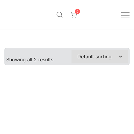
Saltar
al
0
contenido
Pinpollo Store
Showing all 2 results