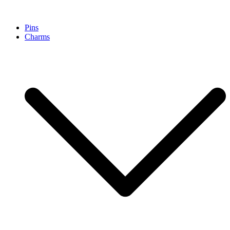
Pinpollo Store
Pins
Charms