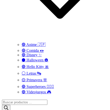
🟢 Anime 🇯🇵
🔴 Comida 🌭
🔵 Disney ✨
⚫ Halloween 🎃
🟣 Hello Kitty 🎀
⚪️ Letras 🔤
🟡 Primavera 🌸
🔵 Superheroes 🦸🏻‍♂️
🔵 Videojuegos 🎮
Búsqueda
de