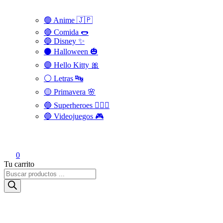
🟢 Anime 🇯🇵
🔴 Comida 🌭
🔵 Disney ✨
⚫ Halloween 🎃
🟣 Hello Kitty 🎀
⚪️ Letras 🔤
🟡 Primavera 🌸
🔵 Superheroes 🦸🏻‍♂️
🔵 Videojuegos 🎮
0
Tu carrito
Búsqueda
de
productos