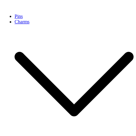
Pinpollo Store
Pins
Charms