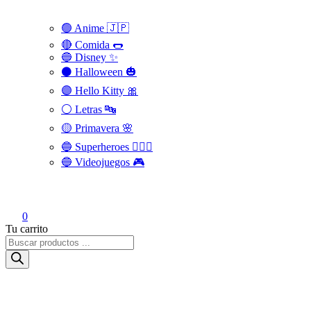
🟢 Anime 🇯🇵
🔴 Comida 🌭
🔵 Disney ✨
⚫ Halloween 🎃
🟣 Hello Kitty 🎀
⚪️ Letras 🔤
🟡 Primavera 🌸
🔵 Superheroes 🦸🏻‍♂️
🔵 Videojuegos 🎮
0
Tu carrito
Búsqueda
de
productos