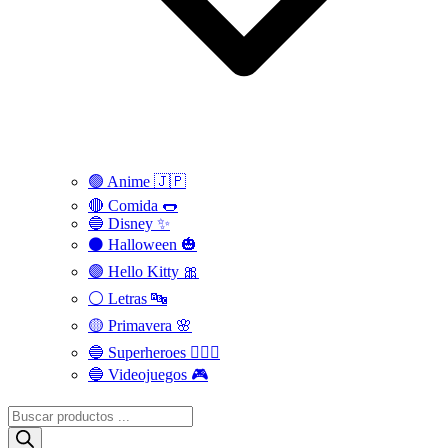
🟢 Anime 🇯🇵
🔴 Comida 🌭
🔵 Disney ✨
⚫ Halloween 🎃
🟣 Hello Kitty 🎀
⚪️ Letras 🔤
🟡 Primavera 🌸
🔵 Superheroes 🦸🏻‍♂️
🔵 Videojuegos 🎮
Búsqueda
de