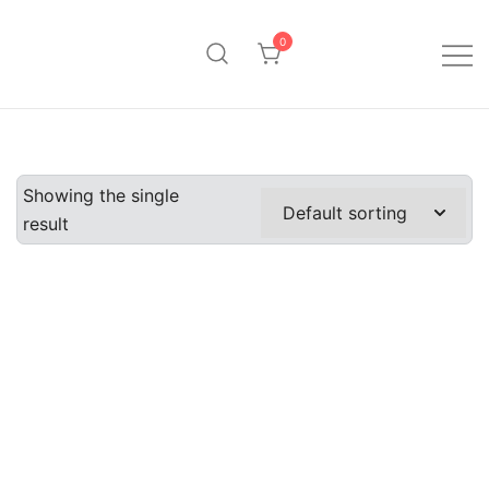
Saltar
al
0
contenido
Pinpollo Store
Showing the single
result