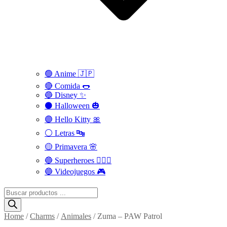
🟢 Anime 🇯🇵
🔴 Comida 🌭
🔵 Disney ✨
⚫ Halloween 🎃
🟣 Hello Kitty 🎀
⚪️ Letras 🔤
🟡 Primavera 🌸
🔵 Superheroes 🦸🏻‍♂️
🔵 Videojuegos 🎮
Búsqueda
de
productos
Home
/
Charms
/
Animales
/ Zuma – PAW Patrol