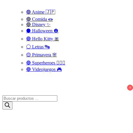
🟢 Anime 🇯🇵
🔴 Comida 🌭
🔵 Disney ✨
⚫ Halloween 🎃
🟣 Hello Kitty 🎀
⚪️ Letras 🔤
🟡 Primavera 🌸
🔵 Superheroes 🦸🏻‍♂️
🔵 Videojuegos 🎮
0
Búsqueda
de
productos