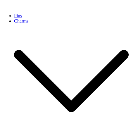
Pinpollo Store
Pins
Charms