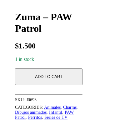
Zuma – PAW
Patrol
$
1.500
1 in stock
ADD TO CART
SKU:
J0693
CATEGORIES:
Animales
,
Charms
,
Dibujos animados
,
Infantil
,
PAW
Patrol
,
Perritos
,
Series de TV