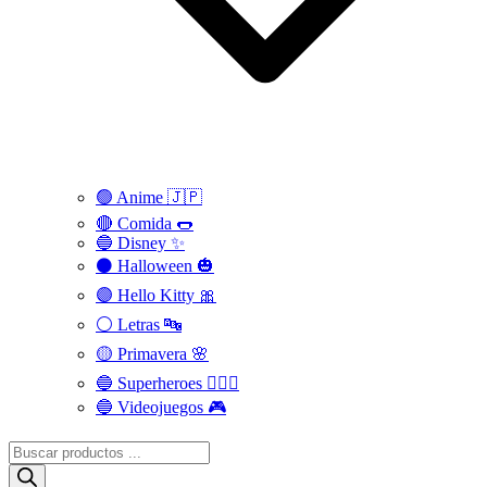
🟢 Anime 🇯🇵
🔴 Comida 🌭
🔵 Disney ✨
⚫ Halloween 🎃
🟣 Hello Kitty 🎀
⚪️ Letras 🔤
🟡 Primavera 🌸
🔵 Superheroes 🦸🏻‍♂️
🔵 Videojuegos 🎮
Búsqueda
de