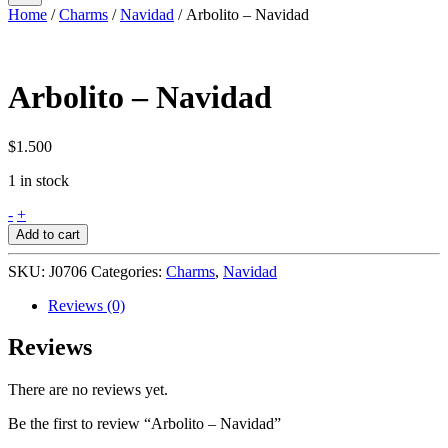
productos
Home
/
Charms
/
Navidad
/ Arbolito – Navidad
Arbolito – Navidad
$
1.500
1 in stock
Arbolito
-
+
-
Add to cart
Navidad
quantity
SKU:
J0706
Categories:
Charms
,
Navidad
Reviews (0)
Reviews
There are no reviews yet.
Be the first to review “Arbolito – Navidad”