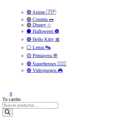
🟢 Anime 🇯🇵
🔴 Comida 🌭
🔵 Disney ✨
⚫ Halloween 🎃
🟣 Hello Kitty 🎀
⚪️ Letras 🔤
🟡 Primavera 🌸
🔵 Superheroes 🦸🏻‍♂️
🔵 Videojuegos 🎮
0
Tu carrito
Búsqueda
de
productos