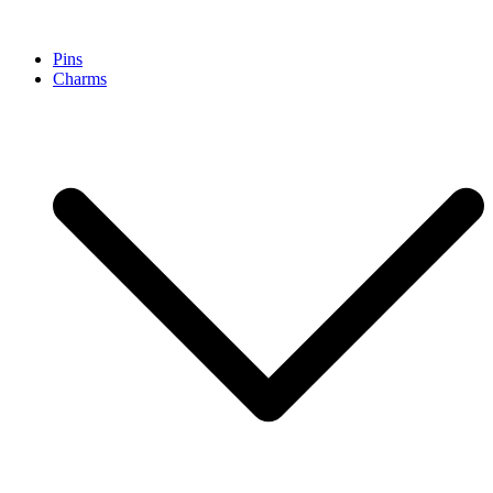
Pinpollo Store
Pins
Charms