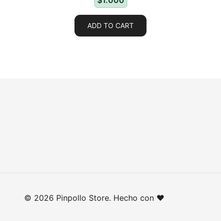
$
1.000
ADD TO CART
© 2026 Pinpollo Store. Hecho con ❤️