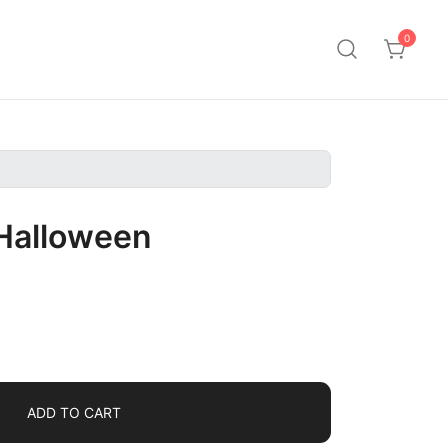
0
 Halloween
ADD TO CART