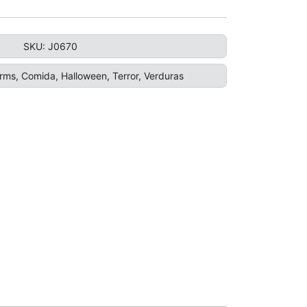
SKU:
J0670
rms
,
Comida
,
Halloween
,
Terror
,
Verduras