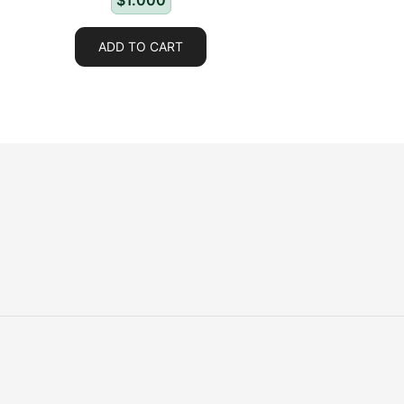
$
1.000
ADD TO CART