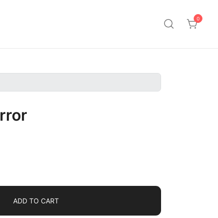
0
rror
ADD TO CART