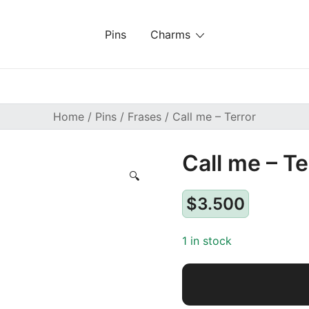
Pins
Charms
Home
/
Pins
/
Frases
/ Call me – Terror
Call me – Te
🔍
$
3.500
1 in stock