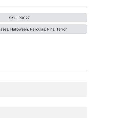
SKU:
P0027
rases
,
Halloween
,
Peliculas
,
Pins
,
Terror