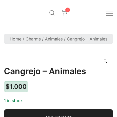
Saltar
al
0
contenido
Pinpollo Store
Home
/
Charms
/
Animales
/ Cangrejo – Animales
🔍
Cangrejo – Animales
$
1.000
1 in stock