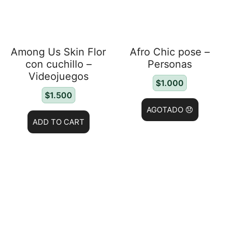
Among Us Skin Flor
Afro Chic pose –
con cuchillo –
Personas
Videojuegos
$
1.000
$
1.500
AGOTADO 😞
ADD TO CART