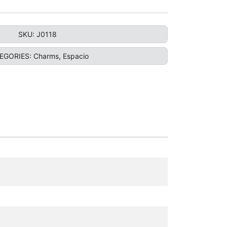
SKU:
J0118
EGORIES:
Charms
,
Espacio