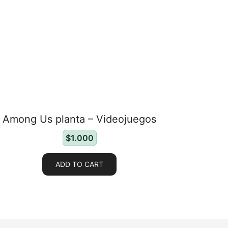
Among Us planta – Videojuegos
$
1.000
ADD TO CART