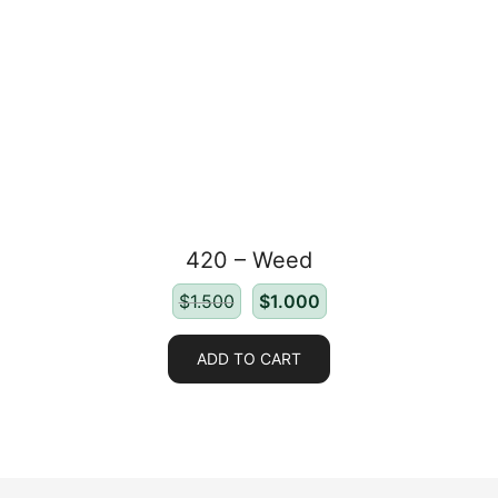
420 – Weed
$
1.500
$
1.000
ADD TO CART