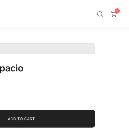
0
pacio
ADD TO CART