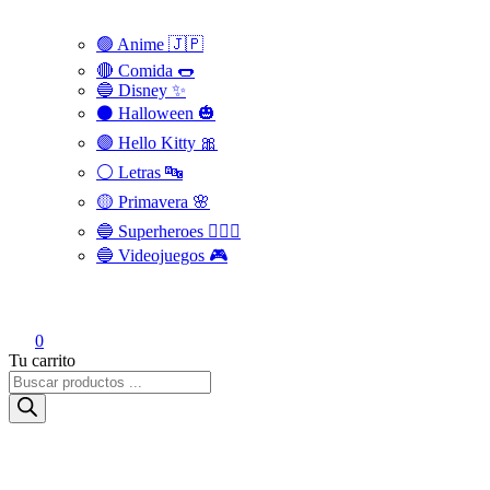
🟢 Anime 🇯🇵
🔴 Comida 🌭
🔵 Disney ✨
⚫ Halloween 🎃
🟣 Hello Kitty 🎀
⚪️ Letras 🔤
🟡 Primavera 🌸
🔵 Superheroes 🦸🏻‍♂️
🔵 Videojuegos 🎮
0
Tu carrito
Búsqueda
de
productos