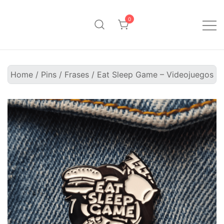
Saltar
al
0
contenido
Pinpollo Store
Home
/
Pins
/
Frases
/ Eat Sleep Game – Videojuegos
🔍