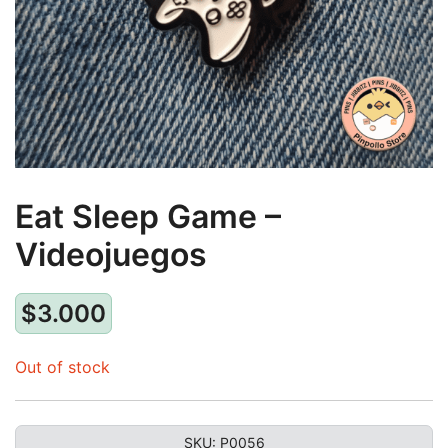
Eat Sleep Game –
Videojuegos
$
3.000
Out of stock
SKU:
P0056