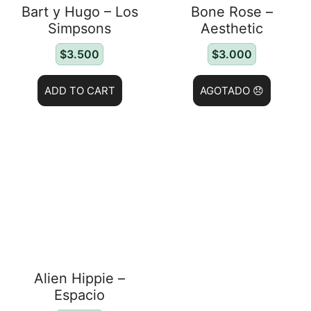
Bart y Hugo – Los
Bone Rose –
Simpsons
Aesthetic
$
3.500
$
3.000
ADD TO CART
AGOTADO 😞
Alien Hippie –
Espacio