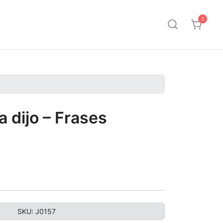
0
la dijo – Frases
SKU:
J0157