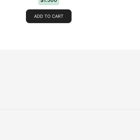
$
1.500
ADD TO CART