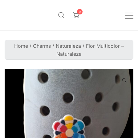
Saltar
al
0
contenido
Pinpollo Store
Home
/
Charms
/
Naturaleza
/ Flor Multicolor –
Naturaleza
🔍