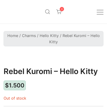
Saltar
al
0
contenido
Pinpollo Store
Home
/
Charms
/
Hello Kitty
/ Rebel Kuromi – Hello
Kitty
Rebel Kuromi – Hello Kitty
$
1.500
Out of stock