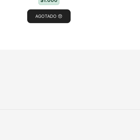
$
1.000
AGOTADO 😞