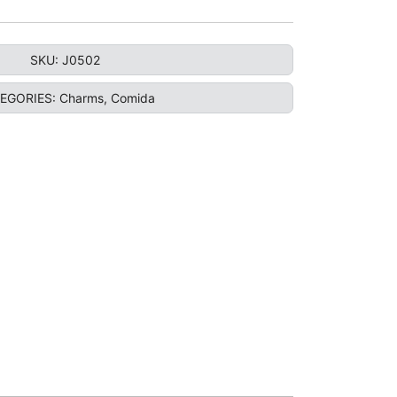
SKU:
J0502
EGORIES:
Charms
,
Comida