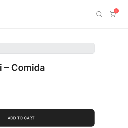
0
i – Comida
ADD TO CART