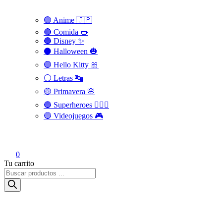
🟢 Anime 🇯🇵
🔴 Comida 🌭
🔵 Disney ✨
⚫ Halloween 🎃
🟣 Hello Kitty 🎀
⚪️ Letras 🔤
🟡 Primavera 🌸
🔵 Superheroes 🦸🏻‍♂️
🔵 Videojuegos 🎮
0
Tu carrito
Búsqueda
de
productos