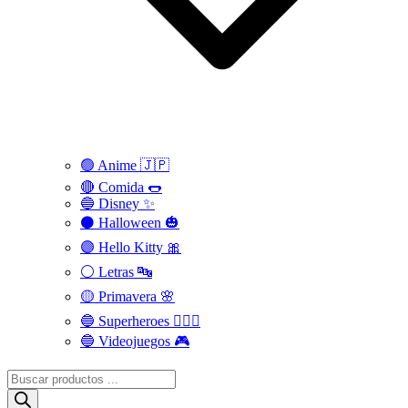
🟢 Anime 🇯🇵
🔴 Comida 🌭
🔵 Disney ✨
⚫ Halloween 🎃
🟣 Hello Kitty 🎀
⚪️ Letras 🔤
🟡 Primavera 🌸
🔵 Superheroes 🦸🏻‍♂️
🔵 Videojuegos 🎮
Búsqueda
de