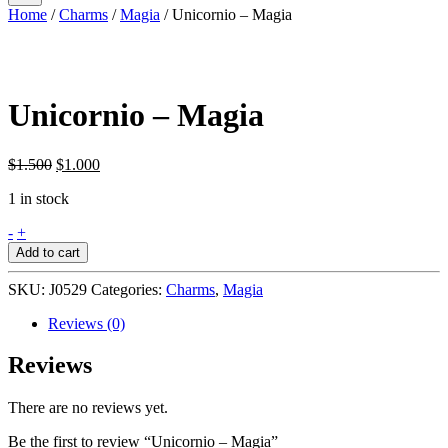
productos
Home
/
Charms
/
Magia
/ Unicornio – Magia
Unicornio – Magia
$
1.500
$
1.000
1 in stock
Unicornio
-
+
-
Add to cart
Magia
quantity
SKU:
J0529
Categories:
Charms
,
Magia
Reviews (0)
Reviews
There are no reviews yet.
Be the first to review “Unicornio – Magia”