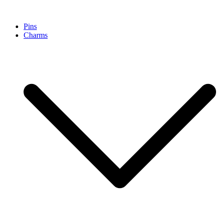
Pinpollo Store
Pins
Charms